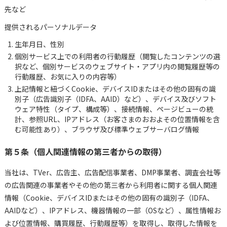
先など
提供されるパーソナルデータ
生年月日、性別
個別サービス上での利用者の行動履歴（閲覧したコンテンツの選
択など、個別サービスのウェブサイト・アプリ内の閲覧履歴等の
行動履歴、お気に入りの内容等）
上記情報と紐づくCookie、デバイスIDまたはその他の固有の識
別子（広告識別子（IDFA、AAID）など）、デバイス及びソフト
ウェア特性（タイプ、構成等）、接続情報、ページビューの統
計、参照URL、IPアドレス（お客さまのおおよその位置情報を含
む可能性あり）、ブラウザ及び標準ウェブサーバログ情報
第５条（個人関連情報の第三者からの取得）
当社は、TVer、広告主、広告配信事業者、DMP事業者、調査会社等
の広告関連の事業者やその他の第三者から利用者に関する個人関連
情報（Cookie、デバイスIDまたはその他の固有の識別子（IDFA、
AAIDなど）、IPアドレス、機器情報の一部（OSなど）、属性情報お
よび位置情報、購買履歴、行動履歴等）を取得し、取得した情報を